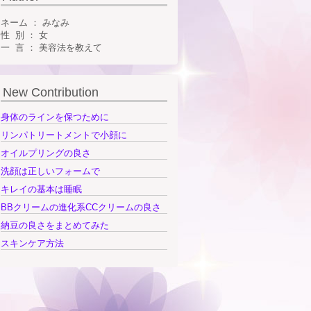
ネーム ： みなみ
性 別 ： 女
一 言 ： 美容法を教えて
New Contribution
身体のラインを保つために
リンパトリートメントで小顔に
オイルプリングの良さ
洗顔は正しいフォームで
キレイの基本は睡眠
BBクリームの進化系CCクリームの良さ
納豆の良さをまとめてみた
スキンケア方法